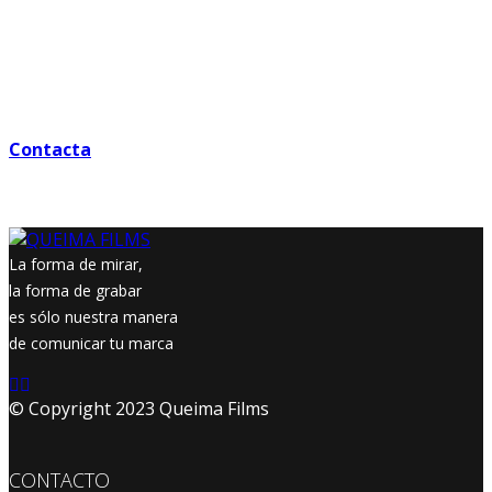
No dejes que tu competencia te supere en el mundo
digital. En Queima Films, la principal agencia productora
de vídeo en Madrid, estamos aquí para ayudarte a
destacar con vídeos de alta calidad que impresionarán a
tu audiencia y generarán resultados reales.
Contacta
con nosotros hoy mismo y descubre cómo
podemos llevar tu estrategia de vídeo al siguiente nivel.
¡Potencia tu marca con Queima Films!
La forma de mirar,
la forma de grabar
es sólo nuestra manera
de comunicar tu marca
© Copyright 2023 Queima Films
CONTACTO