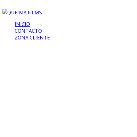
INICIO
CONTACTO
ZONA CLIENTE
Agencia productora
de vídeo en Madrid
Queima Films: La
Mejor Agencia