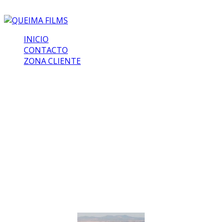
INICIO
CONTACTO
ZONA CLIENTE
KITCHEN – GM
VILLA AGRIPPINA
Estimado cliente. Te encuentras en una zona privada de
nuestra web. Muchas gracias por confiar en nosotros.